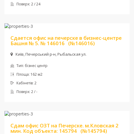
Поверх:
2 / 24
Ціна:
97 200 грн. + комун
Сдается офис на печерске в бизнес-центре
Башня № 5. № 146016
(№146016)
Київ, Печерський р-н, Рыбальская ул.
Тип:
бізнес центр
Площа:
162 м2
Кабінетів:
2
Поверх:
2 / -
Ціна:
20 000 грн. + комун
Сдам офис ОЗТ на Печерске. м.Кловская 2
мин. Код объекта: 145794
(№145794)