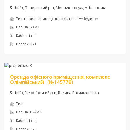
Київ, Печерський р-н, Мечникова ул., м. Кловська
Тип:
нежиле приміщення в житловому будинку
Площа:
60 м2
Кабінетів:
4
Поверх:
2 / 6
Ціна:
2 200 $ + комун
Оренда офісного приміщення, комплекс
Олімпійський
(№145778)
Київ, Голосіївський р-н, Велика Васильківська
Тип:
-
Площа:
188 м2
Кабінетів:
4
Поверх:
2 / -