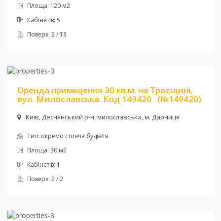
Площа:
120 м2
Кабінетів:
5
Поверх:
2 / 13
Ціна:
15 000 грн. + комун
Оренда приміщення 30 кв.м. на Троєщині,
вул. Милославська. Код 149420
(№149420)
Київ, Деснянський р-н, милославська, м. Дарниця
Тип:
окремо стояча будівля
Площа:
30 м2
Кабінетів:
1
Поверх:
2 / 2
Ціна:
950 $ + комун