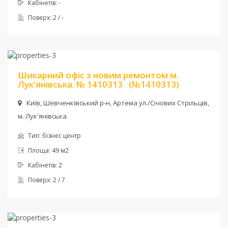
Кабінетів:
-
Поверх:
2 / -
Ціна:
22 000 грн.
Шикарний офіс з новим ремонтом м.
Лук'янівська. № 1410313
(№1410313)
Київ, Шевченкiвський р-н, Артема ул./Січових Стрільців,
м. Лук'янівська
Тип:
бізнес центр
Площа:
49 м2
Кабінетів:
2
Поверх:
2 / 7
Ціна:
24 100 грн. + комун