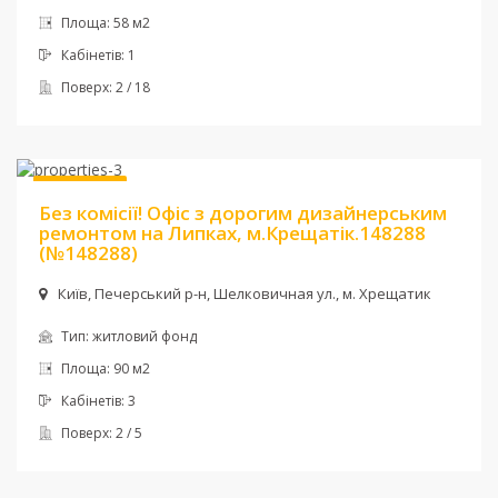
Площа:
58 м2
Кабінетів:
1
Поверх:
2 / 18
Ціна:
1 500 $ + комун
Без комісії
Без комісії! Офіс з дорогим дизайнерським
ремонтом на Липках, м.Крещатік.148288
(№148288)
Київ, Печерський р-н, Шелковичная ул., м. Хрещатик
Тип:
житловий фонд
Площа:
90 м2
Кабінетів:
3
Поверх:
2 / 5
Ціна:
30 000 грн.