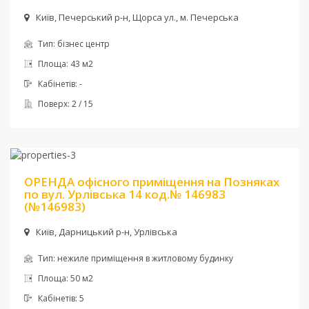
Київ, Печерський р-н, Щорса ул., м. Печерська
Тип:
бізнес центр
Площа:
43 м2
Кабінетів:
-
Поверх:
2 / 15
Ціна:
29 000 грн. + комун
ОРЕНДА офісного приміщення на Позняках
по вул. Урлівська 14 код.№ 146983
(№146983)
Київ, Дарницький р-н, Урлівська
Тип:
нежиле приміщення в житловому будинку
Площа:
50 м2
Кабінетів:
5