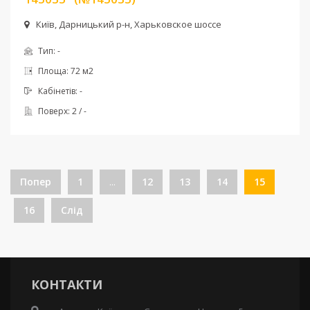
Київ, Дарницький р-н, Харьковское шоссе
Тип:
-
Площа:
72 м2
Кабінетів:
-
Поверх:
2 / -
Попер
1
...
12
13
14
15
16
Слід
КОНТАКТИ