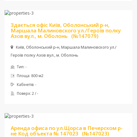
Ціна:
336 000 грн.
Здається офіс Київ, Оболонський р-н,
Маршала Малиновского ул./Героїв полку
Азов вул., м. Оболонь
(№147079)
Київ, Оболонський р-н, Маршала Малиновского ул./
Героїв полку Азов вул., м. Оболонь
Тип:
-
Площа:
800 м2
Кабінетів:
-
Поверх:
2 / -
Ціна:
1 726 $
Аренда офиса по ул.Щорса в Печерском р-
не Код объекта № 147023
(№147023)