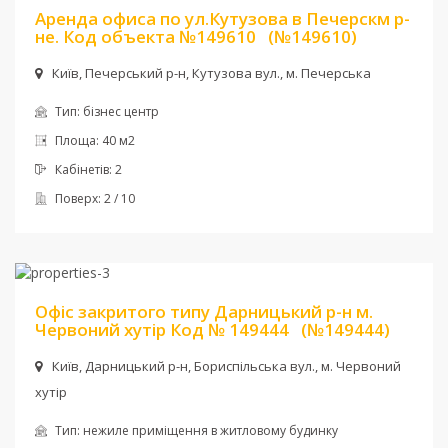
Аренда офиса по ул.Кутузова в Печерскм р-
не. Код объекта №149610
(№149610)
Київ, Печерський р-н, Кутузова вул., м. Печерська
Тип:
бізнес центр
Площа:
40 м2
Кабінетів:
2
Поверх:
2 / 10
Ціна:
25 000 грн. + комун
Офіс закритого типу Дарницький р-н м.
Червоний хутір Код № 149444
(№149444)
Київ, Дарницький р-н, Бориспільська вул., м. Червоний
хутір
Тип:
нежиле приміщення в житловому будинку