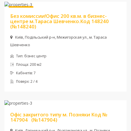
Без комісії
Без комиссии!Офис 200 кв.м. в бизнес-
центре м.Тараса Шевченко.Код 148240
(№148240)
Київ, Подільський р-н, Межигорская ул., м. Тараса
Шевченко
Тип:
бізнес центр
Площа:
200 м2
Кабінетів:
7
Поверх:
2 / 4
Ціна:
13 000 грн. + комун
Офіс закритого типу м. Позняки Код №
147904
(№147904)
Київ, Дарницький р-н, Драгоманова ул., м. Позняки