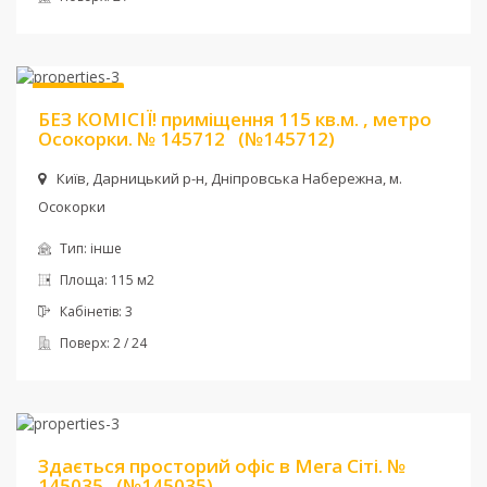
Ціна:
1 500 $ + комун
Без комісії
БЕЗ КОМІСІЇ! приміщення 115 кв.м. , метро
Осокорки. № 145712
(№145712)
Київ, Дарницький р-н, Дніпровська Набережна, м.
Осокорки
Тип:
інше
Площа:
115 м2
Кабінетів:
3
Поверх:
2 / 24
Ціна:
10 000 грн.
Здається просторий офіс в Мега Сіті. №
145035
(№145035)