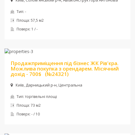
Київ, Солом'янський р-н, Авіаконструктора Антонова
Тип:
-
Площа:
57,5 м2
Поверх:
1 / -
Ціна:
158 900 $
Продажприміщення під бізнес ЖК Рів'єра.
Можлива покупка з орендарем. Місячний
дохід - 700$
(№24321)
Київ, Дарницький р-н, Центральна
Тип:
торгівельні площі
Площа:
73 м2
Поверх:
- / 10
Ціна:
800 000 $