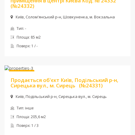
приміщення в центрі Києва Код: № 24332
(№24332)
Київ, Солом'янський р-н, Шовкуненка, м. Вокзальна
Тип:
-
Площа:
85 м2
Поверх:
1 / -
Ціна:
225 000 $
Без комісії
Продається об'єкт Київ, Подільський р-н,
Сирецька вул., м. Сирець
(№24331)
Київ, Подільський р-н, Сирецька вул., м. Сирець
Тип:
інше
Площа:
205,6 м2
Поверх:
1 / 3