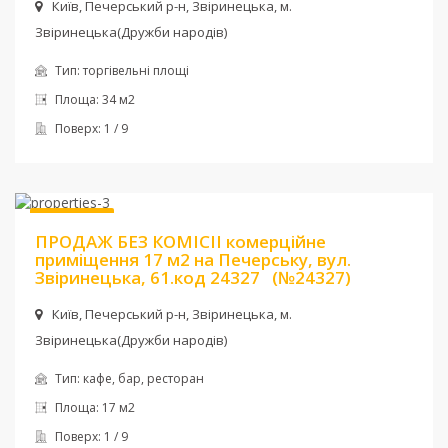
Київ, Печерський р-н, Звіринецька, м.
Звіринецька(Дружби народів)
Тип:
торгівельні площі
Площа:
34 м2
Поверх:
1 / 9
Ціна:
75 000 $
Без комісії
ПРОДАЖ БЕЗ КОМІСІІ комерційне
приміщення 17 м2 на Печерську, вул.
Звіринецька, 61.код 24327
(№24327)
Київ, Печерський р-н, Звіринецька, м.
Звіринецька(Дружби народів)
Тип:
кафе, бар, ресторан
Площа:
17 м2
Поверх:
1 / 9