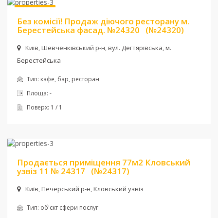
Без комісії
Без комісії! Продаж діючого ресторану м.
Берестейська фасад. №24320
(№24320)
Київ, Шевченкiвський р-н, вул. Дегтярівська, м.
Берестейська
Тип:
кафе, бар, ресторан
Площа:
-
Поверх:
1 / 1
Ціна:
350 000 $
Продається приміщення 77м2 Кловський
узвіз 11 № 24317
(№24317)
Київ, Печерський р-н, Кловський узвіз
Тип:
об'єкт сфери послуг