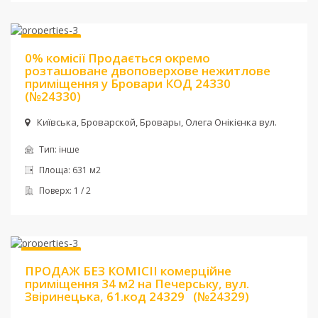
Ціна:
230 000 $
Без комісії
0% комісії Продається окремо
розташоване двоповерхове нежитлове
приміщення у Бровари КОД 24330
(№24330)
Київська, Броварской, Бровары, Олега Онікієнка вул.
Тип:
інше
Площа:
631 м2
Поверх:
1 / 2
Ціна:
120 000 $
Без комісії
ПРОДАЖ БЕЗ КОМІСІІ комерційне
приміщення 34 м2 на Печерську, вул.
Звіринецька, 61.код 24329
(№24329)