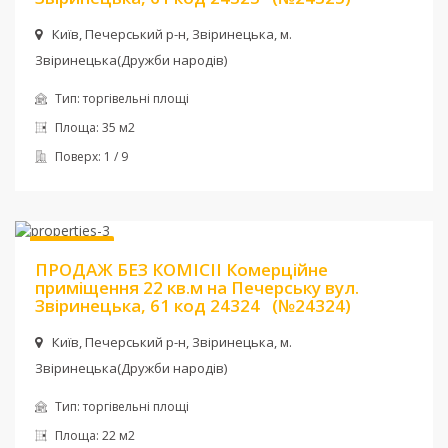
Київ, Печерський р-н, Звіринецька, м.
Звіринецька(Дружби народів)
Тип:
торгівельні площі
Площа:
35 м2
Поверх:
1 / 9
Ціна:
120 000 $
Без комісії
ПРОДАЖ БЕЗ КОМІСІІ Комерційне
приміщення 22 кв.м на Печерську вул.
Звіринецька, 61 код 24324
(№24324)
Київ, Печерський р-н, Звіринецька, м.
Звіринецька(Дружби народів)
Тип:
торгівельні площі
Площа:
22 м2