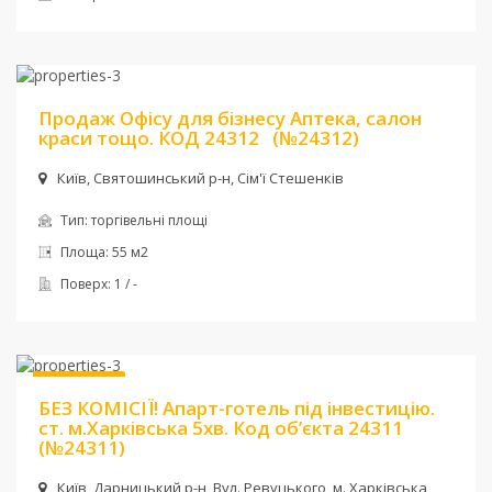
Ціна:
90 000 $
Продаж Офісу для бізнесу Аптека, салон
краси тощо. КОД 24312
(№24312)
Київ, Святошинський р-н, Сім'ї Стешенків
Тип:
торгівельні площі
Площа:
55 м2
Поверх:
1 / -
Ціна:
42 100 $
Без комісії
БЕЗ КОМІСІЇ! Апарт-готель під інвестицію.
ст. м.Харківська 5хв. Код об’єкта 24311
(№24311)
Київ, Дарницький р-н, Вул. Ревуцького, м. Харківська