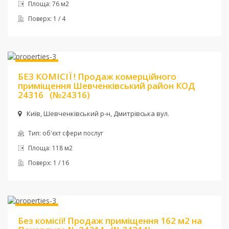
Площа:
76 м2
Поверх:
1 / 4
Ціна:
249 900 $
Без комісії
БЕЗ КОМІСІЇ ! Продаж комерційного
приміщення Шевченківський район КОД
24316
(№24316)
Київ, Шевченкiвський р-н, Дмитрівська вул.
Тип:
об'єкт сфери послуг
Площа:
118 м2
Поверх:
1 / 16
Ціна:
310 000 $
Без комісії
Без комісії! Продаж приміщення 162 м2 на