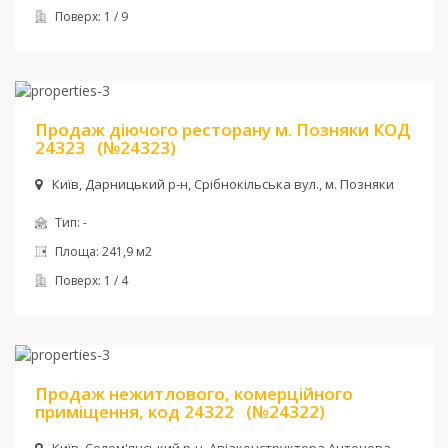
Поверх:
1 / 9
Ціна:
530 000 $
Продаж діючого ресторану м. Позняки КОД
24323
(№24323)
Київ, Дарницький р-н, Срібнокільська вул., м. Позняки
Тип:
-
Площа:
241,9 м2
Поверх:
1 / 4
Ціна:
179 000 $
Продаж нежитлового, комерційного
приміщення, код 24322
(№24322)