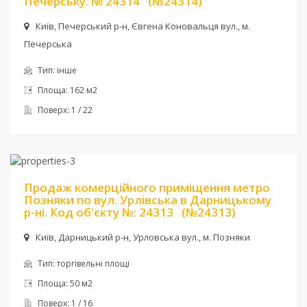
Печерську. № 24314
(№24314)
Київ, Печерський р-н, Євгена Коновальця вул., м.
Печерська
Тип:
інше
Площа:
162 м2
Поверх:
1 / 22
Ціна:
120 000 $
Продаж комерційного приміщення метро
Позняки по вул. Урлівська в Дарницькому
р-ні. Код об'єкту №: 24313
(№24313)
Київ, Дарницький р-н, Урловська вул., м. Позняки
Тип:
торгівельні площі
Площа:
50 м2
Поверх:
1 / 16