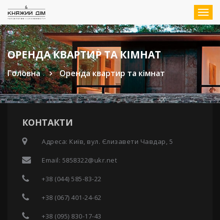
Мен
ОРЕНДА КВАРТИР ТА КІМНАТ
Головна
Оренда квартир та кімнат
КОНТАКТИ
Адреса: Київ, вул. Єлизавети Чавдар, 5
Email:
5858322@ukr.net
+38 (044) 585-83-22
+38 (067) 401-24-62
+38 (095) 830-17-43