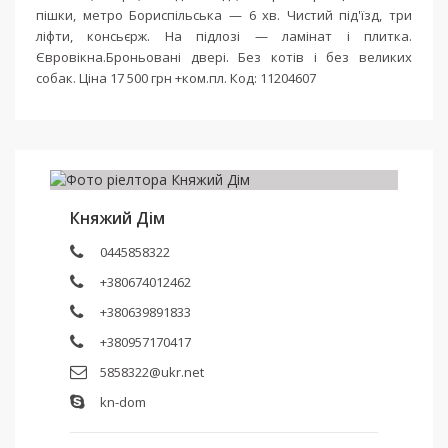
пішки, метро Бориспільська — 6 хв. Чистий під'їзд, три
ліфти, консьєрж. На підлозі — ламінат і плитка.
Євровікна.Броньовані двері. Без котів і без великих
собак. Ціна 17 500 грн +ком.пл. Код: 11204607
Княжий Дім
0445858322
+380674012462
+380639891833
+380957170417
5858322@ukr.net
kn-dom