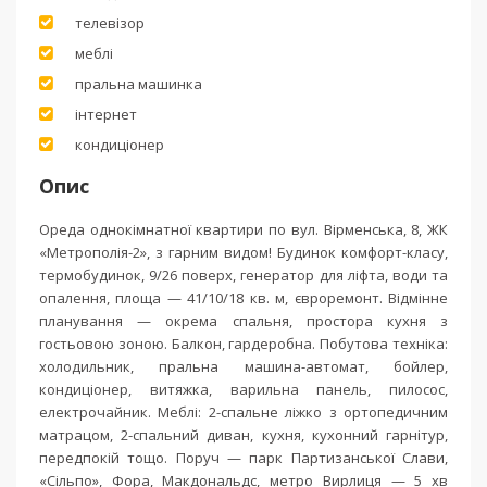
телевізор
меблі
пральна машинка
інтернет
кондиціонер
Опис
Ореда однокімнатної квартири по вул. Вірменська, 8, ЖК
«Метрополія-2», з гарним видом! Будинок комфорт-класу,
термобудинок, 9/26 поверх, генератор для ліфта, води та
опалення, площа — 41/10/18 кв. м, євроремонт. Відмінне
планування — окрема спальня, простора кухня з
гостьовою зоною. Балкон, гардеробна. Побутова техніка:
холодильник, пральна машина-автомат, бойлер,
кондиціонер, витяжка, варильна панель, пилосос,
електрочайник. Меблі: 2-спальне ліжко з ортопедичним
матрацом, 2-спальний диван, кухня, кухонний гарнітур,
передпокій тощо. Поруч — парк Партизанської Слави,
«Сільпо», Фора, Макдональдс, метро Вирлиця — 5 хв