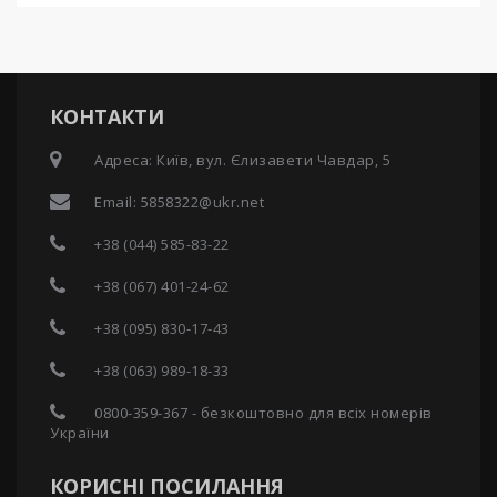
КОНТАКТИ
Адреса: Київ, вул. Єлизавети Чавдар, 5
Email:
5858322@ukr.net
+38 (044) 585-83-22
+38 (067) 401-24-62
+38 (095) 830-17-43
+38 (063) 989-18-33
0800-359-367 - безкоштовно для всіх номерів
України
КОРИСНІ ПОСИЛАННЯ