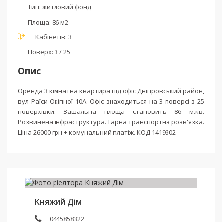
Тип:
житловий фонд
Площа:
86 м2
Кабінетів:
3
Поверх:
3 / 25
Опис
Оренда 3 кімнатна квартира під офіс Дніпровський район,
вул Раїси Окіпної 10А. Офіс знаходиться на 3 поверсі з 25
поверхівки. Зашальна площа становить 86 м.кв.
Розвинена інфраструктура. Гарна транспортна розв'язка.
Ціна 26000 грн + комунальний платіж. КОД 1419302
Княжий Дім
0445858322