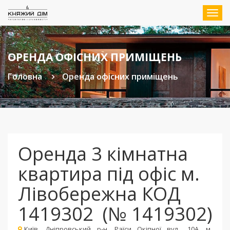
Мен
ОРЕНДА ОФІСНИХ ПРИМІЩЕНЬ
Головна
Оренда офісних приміщень
Оренда 3 кімнатна
квартира під офіс м.
Лівобережна КОД
1419302
(№ 1419302)
Київ, Дніпровський р-н, Раїси Окіпної вул., 10А, м.