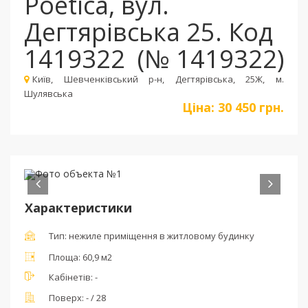
Poetica, вул.
Дегтярівська 25. Код
1419322
(№ 1419322)
Київ, Шевченкiвський р-н, Дегтярівська, 25Ж, м.
Шулявська
Ціна:
30 450 грн.
Пред
Сле
Характеристики
Тип:
нежиле приміщення в житловому будинку
Площа:
60,9 м2
Кабінетів:
-
Поверх:
- / 28