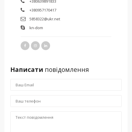
+380639891833
+380957170417
5858322@ukr.net
kn-dom
Написати
повідомлення