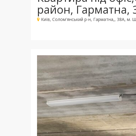
район, Гарматна,
Київ, Солом'янський р-н, Гарматна,, 38А, м. 
Пред
Характеристики
Тип:
нежиле приміщення в житловому будин
Кабіне
Площа:
75 м2