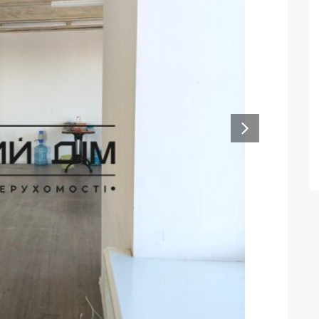
лий просторий офіс, open-space. 15/15 поверх, є
ня майже правильної квадратної форми, є кухня з
арк Орлятко, поліклініка, зупинка швидкісного
КОРИСНІ ПОСИЛАННЯ
Головна