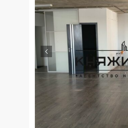
Опис
Київ, Солом'янський район, Гарматна, 38а. Світ
балкон. Великі вікна на двох стінах. Приміщен
меблями та обладнаний санвузол. Поруч НАУ, п
трамвая. Офіс здається БЕЗ меблів. 610$
КОНТАКТИ
Адреса: Київ, вул. Єлизавети Чавдар, 5