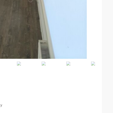
Про компанію
Команда
Вакансії
Керування нерухомістю
Контакти
мерів України
і права захищаються згідно Закону України про авторські та суміжні права
дозволяється лише з вказанням активного та не закритого від індексуван