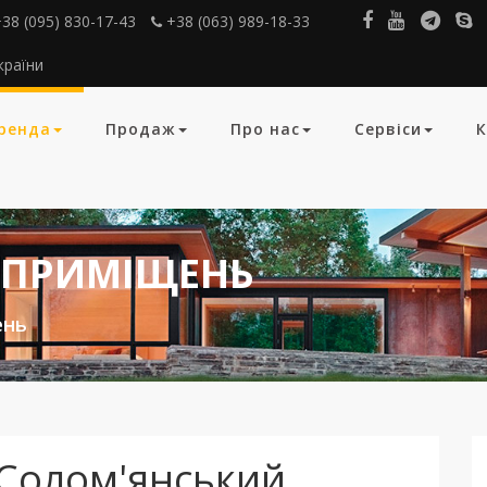
38 (095) 830-17-43
+38 (063) 989-18-33
країни
ренда
Продаж
Про нас
Сервіси
К
 ПРИМІЩЕНЬ
ень
,Солом'янський