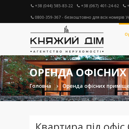
+38 (044) 585-83-22
+38 (067) 401-24-62
+
0800-359-367 - безкоштовно для всіх номерів У
О
ОРЕНДА ОФІСНИХ
Головна
Оренда офісних приміщ
Квартира під офіс