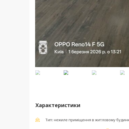
Email:
5858322@ukr.net
+38 (044) 585-83-22
+38 (067) 401-24-62
+38 (095) 830-17-43
+38 (063) 989-18-33
0800-359-367 - безкоштовно для всіх но
Всі авторськ
Використання інформації 