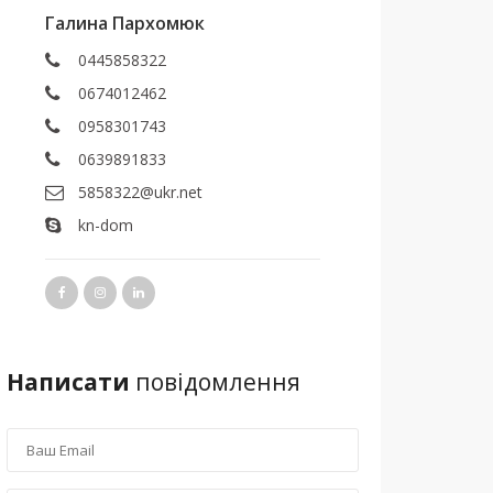
Галина Пархомюк
0445858322
0674012462
0958301743
0639891833
5858322@ukr.net
kn-dom
Написати
повідомлення