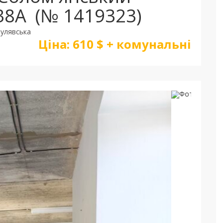
 38А
(№ 1419323)
Шулявська
Ціна:
610 $ + комунальні
След
ку
тів:
1
Поверх:
15 / 15