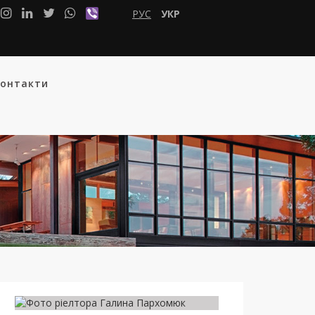
РУС
УКР
онтакти