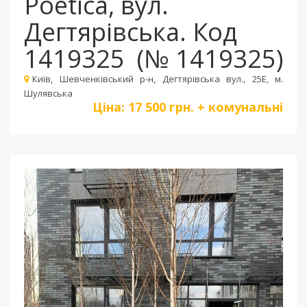
Poetica, вул.
Дегтярівська. Код
1419325
(№ 1419325)
Київ, Шевченкiвський р-н, Дегтярівська вул., 25Е, м.
Шулявська
Ціна:
17 500 грн. + комунальні
Пред
Сле