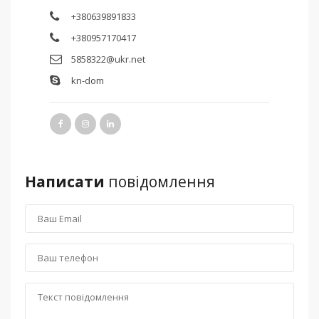
+380639891833
+380957170417
5858322@ukr.net
kn-dom
Написати
повідомлення