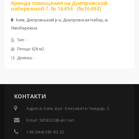
Аренда помещения на Днепровской
набережной 7. № 16494
(№16494)
Київ, Дніпровський р-н, Днепровская Набер, м.
Лівобережна
Тип:
-
Площа:
628 м2
Ділянка:
-
КОНТАКТИ
Адреса: Київ, вул. Єлизавети Чавдар, 5
Email:
5858322@ukr.net
+38 (044) 585-83-22